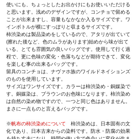
使いにも、ちょっとしたお出かけにもお使いいただける
と思います。浅めのデザインですが、コンチョで留める
ことが出来ますし、容量もなかなか入るサイズです。ワ
インボトルが横にすっぽりと収まるサイズです。
柿渋染めは製品染めをしているので、アタリが出ていて
(擦れた後など、色のムラがあります)始めから味が出て
いる、とても雰囲気の良いバッグです。使用して行く過
程で、更に色味の変化・色落ちなどが期待できて、変化
を楽しむ事の出来るバッグです。
留具のコンチョは、ナヴァホ族のワイルドネイションズ
のものを使用しています。
サイズはワンサイズです。カラーは柿渋染め・銅媒染で
す。銅媒染は、ブラウンのお色味になります。柿渋染め
は自然の染め物ですので、一つと同じ色はありません。
まさに一点ものと言えるバッグです。
※
帆布の柿渋染めについて
柿渋染めは、日本固有の文
化であり、日本古来からの染料です。防水・防腐の効果
を持ち丈夫になり、時間や使い方で色合いに変化が生ま