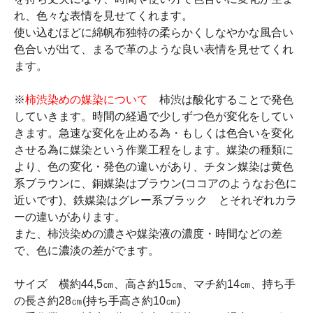
れ、色々な表情を見せてくれます。
使い込むほどに綿帆布独特の柔らかくしなやかな風合い
色合いが出て、まるで革のような良い表情を見せてくれ
ます。
※
柿渋染めの媒染について
柿渋は酸化することで発色
していきます。時間の経過で少しずつ色が変化をしてい
きます。急速な変化を止める為・もしくは色合いを変化
させる為に媒染という作業工程をします。媒染の種類に
より、色の変化・発色の違いがあり、チタン媒染は黄色
系ブラウンに、銅媒染はブラウン(ココアのようなお色に
近いです)、鉄媒染はグレー系ブラック とそれぞれカラ
ーの違いがあります。
また、柿渋染めの濃さや媒染液の濃度・時間などの差
で、色に濃淡の差がでます。
サイズ 横約44,5㎝、高さ約15㎝、マチ約14㎝、持ち手
の長さ約28㎝(持ち手高さ約10㎝)